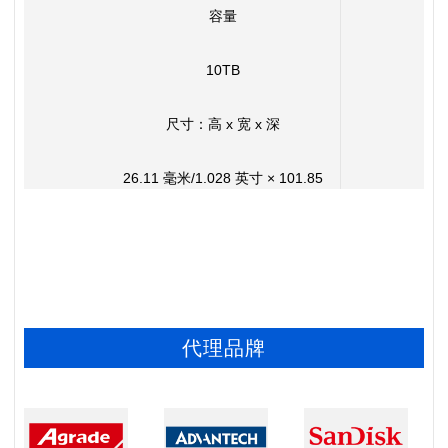
容量
是数据存储解决方案领域值得信赖的领导者。
10TB
尺寸：高 x 宽 x 深
26.11 毫米/1.028 英寸 × 101.85
毫米/4.010 英寸 × 147.0毫
米/5.787英寸
重量
代理品牌
720g/1.59lb