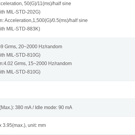
celeration, 50(G)/11(ms)/half sine
with MIL-STD-202G)
: Acceleration,1,500(G)/0.5(ms)/half sine
ith MIL-STD-883K)
.69 Grms, 20~2000 Hz/random
with MIL-STD-810G)
on:4.02 Grms, 15~2000 Hz/random
with MIL-STD-810G)
(Max.): 380 mA / Idle mode: 90 mA
x 3.95(max.), unit: mm