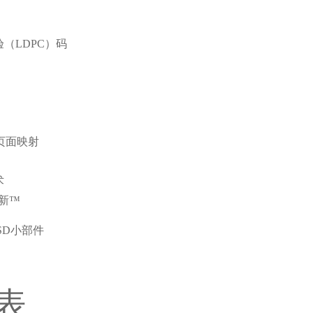
（LDPC）码
：页面映射
术
刷新™
和SSD小部件
表