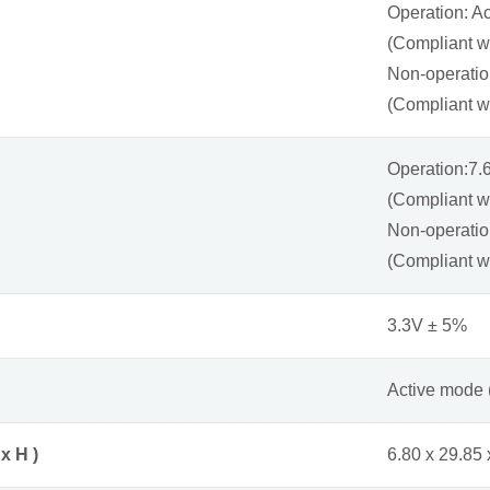
Operation: Ac
(Compliant 
Non-operation
(Compliant w
Operation:7
(Compliant 
Non-operati
(Compliant 
3.3V ± 5%
Active mode 
x H )
6.80 x 29.85 