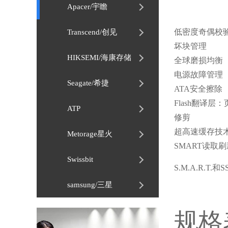
Apacer/宇瞻
低密度奇偶校验
Transcend/创见
坏块管理
HIKSEMI/海康存储
全球磨损均衡
电源故障管理
Seagate/希捷
ATA安全擦除
Flash翻译层
ATP
修剪
超高速缓存技
Metorage星火
SMART读取
Swissbit
S.M.A.R.T.
samsung/三星
规格