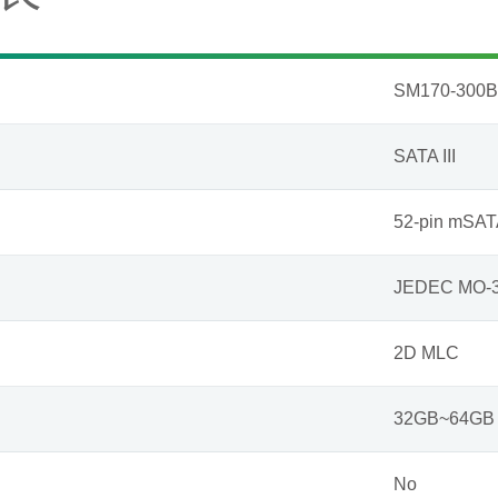
SM170-300B
SATA III
52-pin mSAT
JEDEC MO-3
2D MLC
32GB~64GB
No