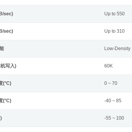
/sec)
Up to 550
/sec)
Up to 310
能
Low-Density
 随机写入)
60K
(°C)
0 ~ 70
(°C)
-40 ~ 85
)
-55 ~ 100