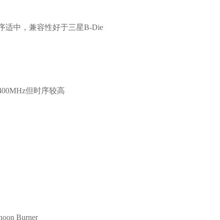
，时序适中，兼容性好于三星B-Die
4400MHz但时序较高
 Burner