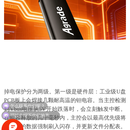
掉电保护分为两级。第一级是硬件层：工业级U盘
PCB板上会焊接几颗耐高温的钽电容。当主控检测
怎么联系你们呢？
到Vbus电压从5V开始跌落时，会立刻触发中断。
可以介绍下你们的产品么？
在电容释放的几十毫秒内，主控会以最高优先级将
缓存中的数据强制刷入闪存，并更新文件分配表。