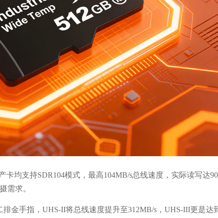
均支持SDR104模式，最高104MB/s总线速度，实际读写达90-1
拍摄需求。
排金手指，UHS-II将总线速度提升至312MB/s，UHS-III更是达到