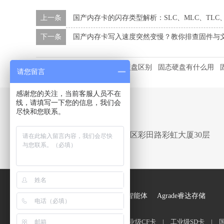
上一条
国产内存卡的闪存类型解析：SLC、MLC、TLC
下一条
国产内存卡写入速度突然变慢？教你排查固件与
本文标签：
固态硬盘和机械硬盘区别
固态硬盘有什么用
请您留言
感谢您的关注，当前客服人员不在
线，请填写一下您的信息，我们会
尽快和您联系。
Address
深圳市福田区彩田路彩虹大厦30层
友情链接 ：
联乐实业元宝AI智能体
Agrade睿达存储
关于联乐
|
产品中心
|
工业级CF卡
|
工业级SD卡
|