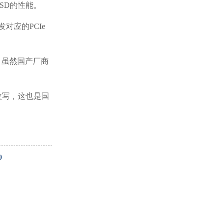
近SSD的性能。
发对应的PCIe
/s。虽然国产厂商
底改写，这也是国
0