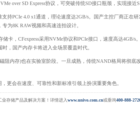
VMe over SD Express协议，可突破传统SD接口瓶颈，实现接
准支持PCIe 4.0 x1通道，理论速度达2GB/s。国产主控厂商正在研
，专为8K RAW视频和高速连拍设计。
级存储卡，CFexpress采用NVMe协议和PCIe接口，速度高达4GB
届时，国产内存卡将进入全场景覆盖时代。
RAM(磁阻内存)也在实验室阶段。一旦成熟，传统NAND格局将彻
词，更会在速度、可靠性和新标准引领上扮演重要角色。
工业存储产品及解决方案！详情进入
www.univo.com.cn
或垂询
400-888-272