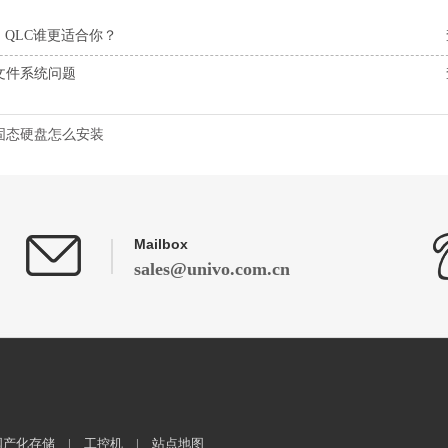
、QLC谁更适合你？
文件系统问题
固态硬盘怎么安装
Mailbox
sales@univo.com.cn
国产化存储
|
工控机
|
站点地图