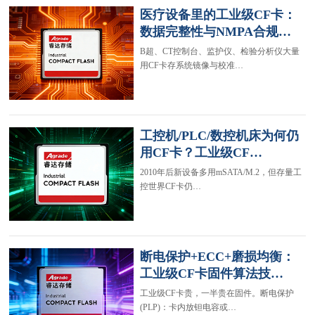
医疗设备里的工业级CF卡：
数据完整性与NMPA合规…
B超、CT控制台、监护仪、检验分析仪大量
用CF卡存系统镜像与校准…
工控机/PLC/数控机床为何仍
用CF卡？工业级CF…
2010年后新设备多用mSATA/M.2，但存量工
控世界CF卡仍…
断电保护+ECC+磨损均衡：
工业级CF卡固件算法技…
工业级CF卡贵，一半贵在固件。断电保护
(PLP)：卡内放钽电容或…