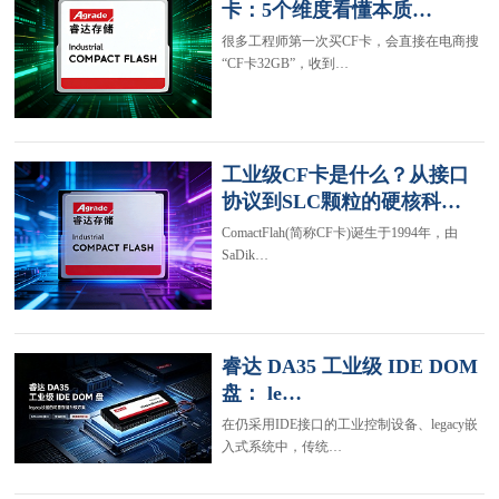
卡：5个维度看懂本质…
很多工程师第一次买CF卡，会直接在电商搜
“CF卡32GB”，收到…
工业级CF卡是什么？从接口
协议到SLC颗粒的硬核科…
ComactFlah(简称CF卡)诞生于1994年，由
SaDik…
睿达 DA35 工业级 IDE DOM
盘： le…
在仍采用IDE接口的工业控制设备、legacy嵌
入式系统中，传统…