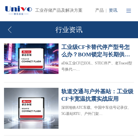
产品
资讯
工业存储产品及解决方案
|
行业资讯
工业级CF卡替代停产型号怎
么办？BOM锁定与长期供…
aDik工业CF已EOL、STEC停产、老Traced型
号换代—…
轨道交通与户外基站：工业级
CF卡宽温抗震实战应用
深圳地铁ATC车载、中国中车信号记录仪、
5G基站RTU、户外门架…