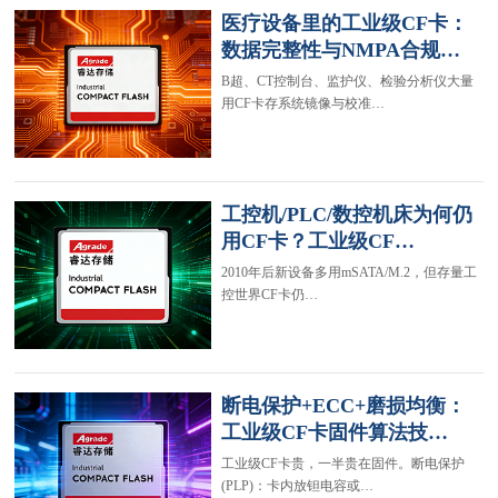
医疗设备里的工业级CF卡：
数据完整性与NMPA合规…
B超、CT控制台、监护仪、检验分析仪大量
用CF卡存系统镜像与校准…
工控机/PLC/数控机床为何仍
用CF卡？工业级CF…
2010年后新设备多用mSATA/M.2，但存量工
控世界CF卡仍…
断电保护+ECC+磨损均衡：
工业级CF卡固件算法技…
工业级CF卡贵，一半贵在固件。断电保护
(PLP)：卡内放钽电容或…