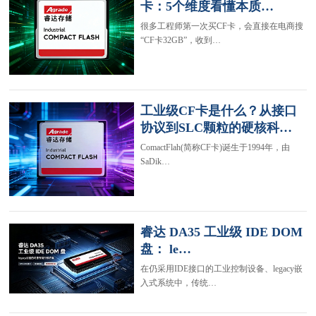
卡：5个维度看懂本质…
很多工程师第一次买CF卡，会直接在电商搜
“CF卡32GB”，收到…
工业级CF卡是什么？从接口
协议到SLC颗粒的硬核科…
ComactFlah(简称CF卡)诞生于1994年，由
SaDik…
睿达 DA35 工业级 IDE DOM
盘： le…
在仍采用IDE接口的工业控制设备、legacy嵌
入式系统中，传统…