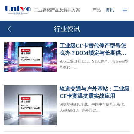
产品
资讯
工业存储产品及解决方案
|
行业资讯
工业级CF卡替代停产型号怎
么办？BOM锁定与长期供…
aDik工业CF已EOL、STEC停产、老Traced型
号换代—…
轨道交通与户外基站：工业级
CF卡宽温抗震实战应用
深圳地铁ATC车载、中国中车信号记录仪、
5G基站RTU、户外门架…