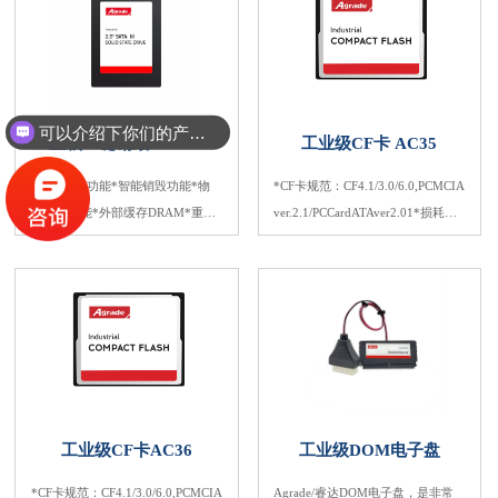
需求数据完好和100%正常运作时间
的使用。从1995年开始，CF的外观
形状尺寸一直沿用到现在，它体积
小，易插拔，坚固耐用，非常符合
嵌入式的快闪存储需求。
可以介绍下你们的产品么？
工业级一键销毁SSD ST50
工业级CF卡 AC35
*断电保护功能*智能销毁功能*物
*CF卡规范：CF4.1/3.0/6.0,PCMCIA
理销毁功能*外部缓存DRAM*重复
ver.2.1/PCCardATAver2.01*损耗平
循环檫写次数：SLC(60000)MLC(6
衡功能(WearLeveling)和错误检查纠
000)*SATAIII6.0Gb/S标准*损耗平
正技术(ECC)*重复循环檫写次数：
衡功能(WearLeveling)和错误检查纠
SLC(60000次)MLC(6000次)
正技术(ECC)
工业级CF卡AC36
工业级DOM电子盘
*CF卡规范：CF4.1/3.0/6.0,PCMCIA
Agrade/睿达DOM电子盘，是非常