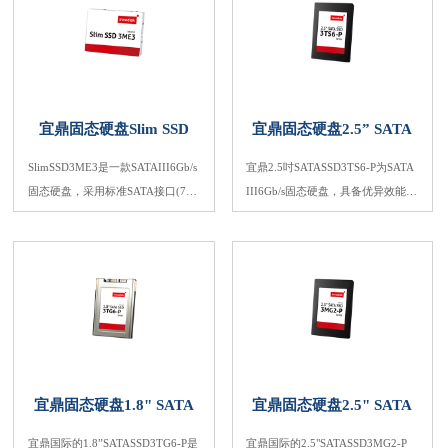
用。1.8"SATASSD3MG2-P亦采用
DPC所设计。L³架构藉由4K比对算
宜鼎独家技术，确保数据完整性和
法，能够减少WAF，并有实时的耗
最高等级的可靠度。
损平均算法功能，不仅展现高性
能、高可靠度，更能延长使用寿
命。除此之外，宜鼎独家工业导向
宜鼎固态硬盘Slim SSD
宜鼎固态硬盘2.5” SATA
固件可提供弹性的客制化服务，是
3ME3
SSD 3TS6-P
众多工业应用的理想选择。
SlimSSD3ME3是一款SATAIII6Gb/s
宜鼎2.5吋SATASSD3TS6-P为SATA
固态硬盘，采用标准SATA接口(7+1
III6Gb/s固态硬盘，具备优异效能，
5SATA连接器)设计，特别适合嵌入
尤以随机数据传输率最为出色，稳
式系统以及工业领域。相较于采用
定性极佳，因此是嵌入式系统、工
2.5"SSD，SlimSSD3ME3尺寸更加
业运算企业级商用等多元领域的理
精巧，能有效避免机构干涉问题。
想解决方案。3TS6-P2.5吋SSD不仅
具有无与伦比的优异效能，亦采用
独家专业技术设计，确保传输数据
完整无损，稳定性最高。
宜鼎固态硬盘1.8" SATA
宜鼎固态硬盘2.5" SATA
SSD 3TG6-P
SSD 3MG2-P
宜鼎国际的1.8”SATASSD3TG6-P是
宜鼎国际的2.5"SATASSD3MG2-P