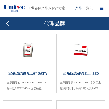
产品
资讯
工业存储产品及解决方案
|
代理品牌
宜鼎固态硬盘1.8" SATA
宜鼎固态硬盘Slim SSD
SSD 3MG2-P
3ME4
宜鼎国际的1.8"SATASSD3MG2-P
宜鼎国际的SlimSSD3ME4专为工业
是一款SATAIII6Gb/s固态硬盘，不
领域所设计，采用L³架构及SATAIII
仅具备绝佳效能，在随机数据传输
(6.0GHz)MarvellNAND控制器，并
率方面更有出色表现，非常适合嵌
支持TRIM、NCQ以及S.M.A.R.T.。
入式系统、工业运算及企业级应
宜鼎独家的L³架构是以L²架构搭配L