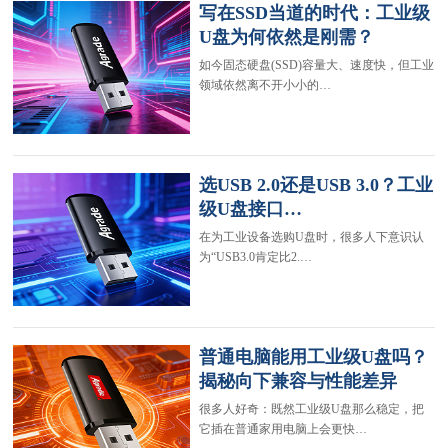
写在SSD当道的时代：工业级
U盘为何依然是刚需？
如今固态硬盘(SSD)容量大、速度快，但工业
领域依然离不开小小的…
选USB 2.0还是USB 3.0？工业
级U盘接口…
在为工业设备选购U盘时，很多人下意识认
为“USB3.0肯定比2.…
普通电脑能用工业级U盘吗？
揭秘向下兼容与性能差异
很多人好奇：既然工业级U盘那么稳定，把
它插在普通家用电脑上会更快…