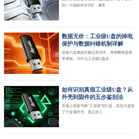
到一个指标叫MTBF，通常…
数据无价：工业级U盘的掉电
保护与数据纠错机制详解
在电力监测或车载记录仪中，突然断电是家
常便饭。为什么工业级U盘在…
如何识别真假工业级U盘？从
外壳到固件的五步鉴别法
市场上很多号称“工业级”的U盘，其实只是套
了个金属外壳。真正的工…