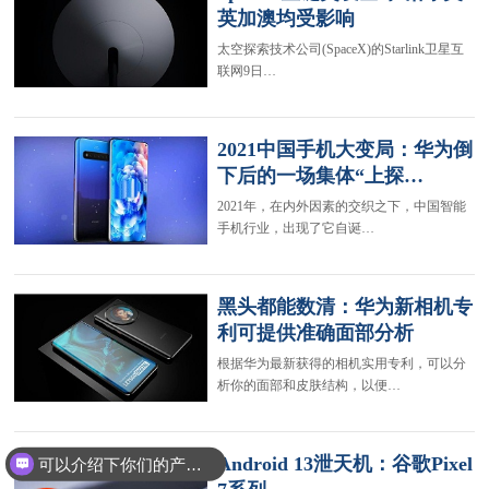
英加澳均受影响
太空探索技术公司(SpaceX)的Starlink卫星互
联网9日…
2021中国手机大变局：华为倒
下后的一场集体“上探…
2021年，在内外因素的交织之下，中国智能
手机行业，出现了它自诞…
黑头都能数清：华为新相机专
利可提供准确面部分析
根据华为最新获得的相机实用专利，可以分
析你的面部和皮肤结构，以便…
Android 13泄天机：谷歌Pixel
可以介绍下你们的产品么？