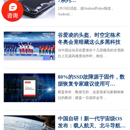
7系列…
2月19日消息，据AndroidPolice报道，
Android…
谷爱凌的头盔、时空定格术
冬奥会竟暗藏这么多黑科技
当中国运动员谷爱凌在十几层楼高的冰雪跳
台上完成高难度动作时，相信…
80%的SSD故障源于固件，数
据恢复专家建议使用可…
硬盘有价，数据无价，这是很多玩家都体验
过的教训，硬盘一旦损坏会导…
中国自研！新一代宇宙级OS
发布：载人航天、北斗导航…