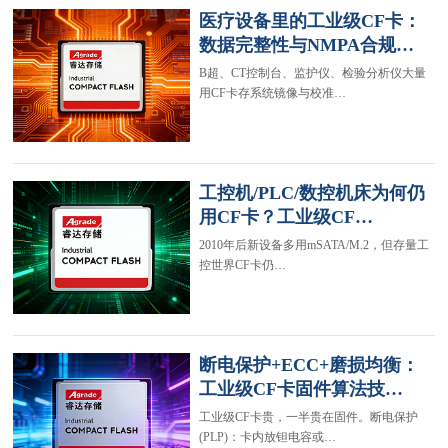
医疗设备里的工业级CF卡：
数据完整性与NMPA合规…
B超、CT控制台、监护仪、检验分析仪大量
用CF卡存系统镜像与校准…
工控机/PLC/数控机床为何仍
用CF卡？工业级CF…
2010年后新设备多用mSATA/M.2，但存量工
控世界CF卡仍…
断电保护+ECC+磨损均衡：
工业级CF卡固件算法技…
工业级CF卡贵，一半贵在固件。断电保护
(PLP)：卡内放钽电容或…