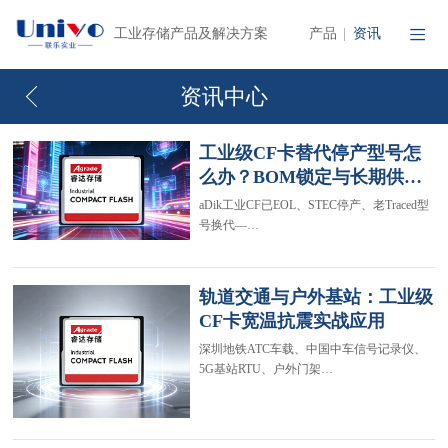
产品
资讯
工业存储产品及解决方案
|
资讯中心
工业级CF卡替代停产型号怎
么办？BOM锁定与长期供…
aDik工业CF已EOL、STEC停产、老Traced型
号换代—…
轨道交通与户外基站：工业级
CF卡宽温抗震实战应用
深圳地铁ATC车载、中国中车信号记录仪、
5G基站RTU、户外门架…