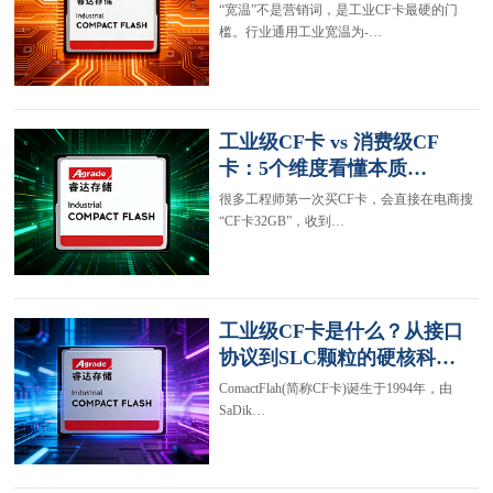
“宽温”不是营销词，是工业CF卡最硬的门
槛。行业通用工业宽温为-…
工业级CF卡 vs 消费级CF
卡：5个维度看懂本质…
很多工程师第一次买CF卡，会直接在电商搜
“CF卡32GB”，收到…
工业级CF卡是什么？从接口
协议到SLC颗粒的硬核科…
ComactFlah(简称CF卡)诞生于1994年，由
SaDik…