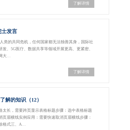
了解详情
院士发言
全人类的共同危机，任何国家都无法独善其身，国际社
研发、5G医疗、数据共享等领域开展更高、更紧密、
网大…
了解详情
要了解的知识（12）
格太长，需要跨页显示表格标题步骤：选中表格标题
消页眉横线实例应用：需要快速取消页眉横线步骤：
除格式三、A…