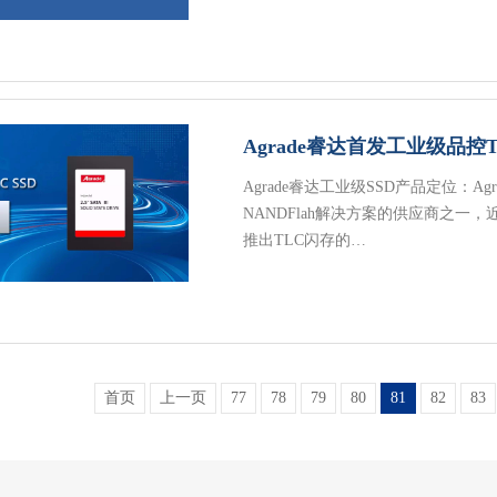
Agrade睿达首发工业级品控TL
Agrade睿达工业级SSD产品定位：
NANDFlah解决方案的供应商之一，
推出TLC闪存的…
首页
上一页
77
78
79
80
81
82
83