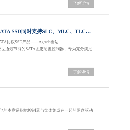
了解详情
Agrade睿达新款工业级M.2 SATA SSD同时支持SLC、MLC、TLC闪存颗粒
ATA协议SSD产品——Agrade睿达
SD，采用海派世通最节能的SATA固态硬盘控制器，专为充分满足
了解详情
集成驱动器"，他的本意是指把控制器与盘体集成在一起的硬盘驱动