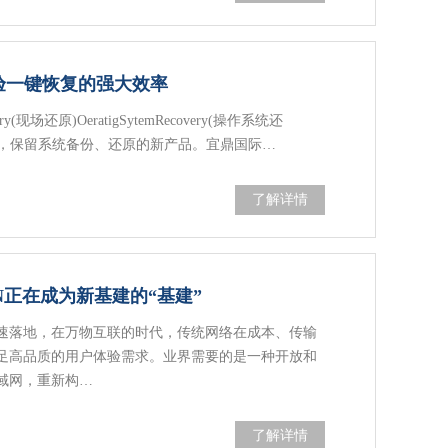
体验一键恢复的强大效率
ry(现场还原)OeratigSytemRecovery(操作系统还
理功能，保留系统备份、还原的新产品。宜鼎国际…
了解详情
N正在成为新基建的“基建”
速落地，在万物互联的时代，传统网络在成本、传输
足高品质的用户体验需求。业界需要的是一种开放和
域网，重新构…
了解详情