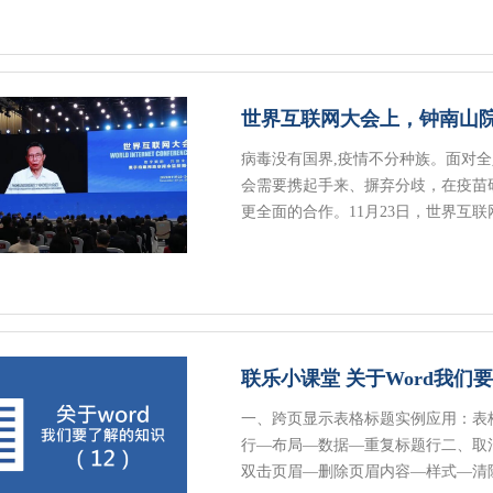
世界互联网大会上，钟南山
病毒没有国界,疫情不分种族。面对
会需要携起手来、摒弃分歧，在疫苗
更全面的合作。11月23日，世界互联
联乐小课堂 关于Word我们
一、跨页显示表格标题实例应用：表
行—布局—数据—重复标题行二、取
双击页眉—删除页眉内容—样式—清