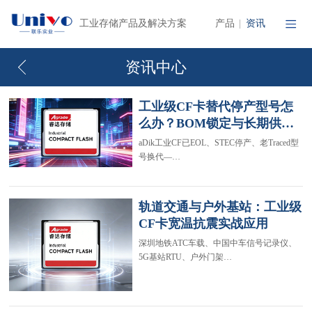
产品
资讯
工业存储产品及解决方案
|
资讯中心
工业级CF卡替代停产型号怎
么办？BOM锁定与长期供…
aDik工业CF已EOL、STEC停产、老Traced型
号换代—…
轨道交通与户外基站：工业级
CF卡宽温抗震实战应用
深圳地铁ATC车载、中国中车信号记录仪、
5G基站RTU、户外门架…