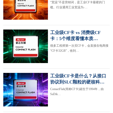
“宽温”不是营销词，是工业CF卡最硬的门
槛。行业通用工业宽温为-…
工业级CF卡 vs 消费级CF
卡：5个维度看懂本质…
很多工程师第一次买CF卡，会直接在电商搜
“CF卡32GB”，收到…
工业级CF卡是什么？从接口
协议到SLC颗粒的硬核科…
ComactFlah(简称CF卡)诞生于1994年，由
SaDik…