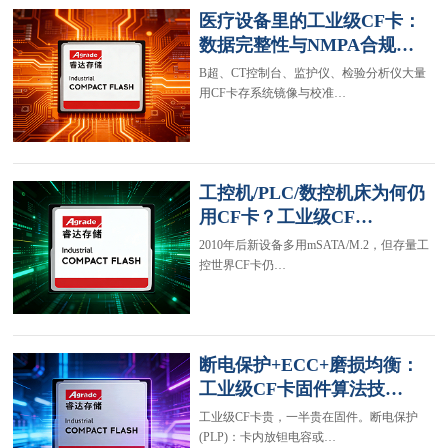
医疗设备里的工业级CF卡：
数据完整性与NMPA合规…
B超、CT控制台、监护仪、检验分析仪大量
用CF卡存系统镜像与校准…
工控机/PLC/数控机床为何仍
用CF卡？工业级CF…
2010年后新设备多用mSATA/M.2，但存量工
控世界CF卡仍…
断电保护+ECC+磨损均衡：
工业级CF卡固件算法技…
工业级CF卡贵，一半贵在固件。断电保护
(PLP)：卡内放钽电容或…