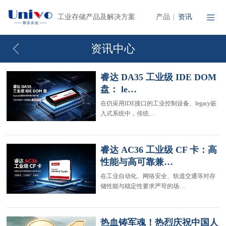
产品
资讯
工业存储产品及解决方案
|
资讯中心
睿达 DA35 工业级 IDE DOM
盘： le…
在仍采用IDE接口的工业控制设备、legacy嵌
入式系统中，传统…
睿达 AC36 工业级 CF 卡：高
性能与高可靠兼…
在工业自动化、网络安全、轨道交通等对存
储性能与稳定性要求严苛的场…
热血铸军魂！热烈庆祝中国人